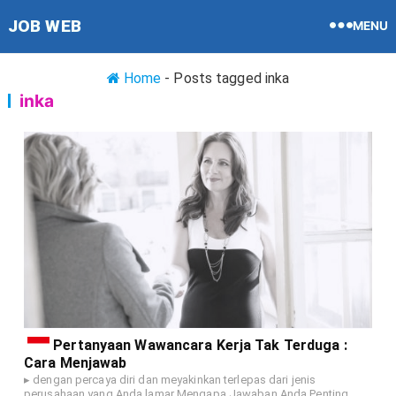
JOB WEB
MENU
Home
-
Posts tagged
inka
inka
Pertanyaan Wawancara Kerja Tak Terduga :
Cara Menjawab
▸ dengan percaya diri dan meyakinkan terlepas dari jenis
perusahaan yang Anda lamar Mengapa Jawaban Anda Penting