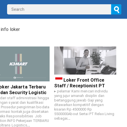
☌
d
info loker
Loker Front Office
Staff / Receptionist PT
oker Jakarta Terbaru
▸ pelamar Kami mencari individu
 dan Security Logistic
yang jujur amanah disiplin dan
 dari staff administrasi hingga
bertanggung jawab Gaji yang
engan syarat dan kualifikasi
ditawarkan kompetitif dengan
u Prosedur pengiriman biodata
kisaran Rp 4500000 Rp
ormasi kontak juga disertakan
5500000About Sertai PT Relax Living
eks Responsibilities Job
…
sebagai
tion INFO Pekerjaan TERBARU
…
oltrans Logistics