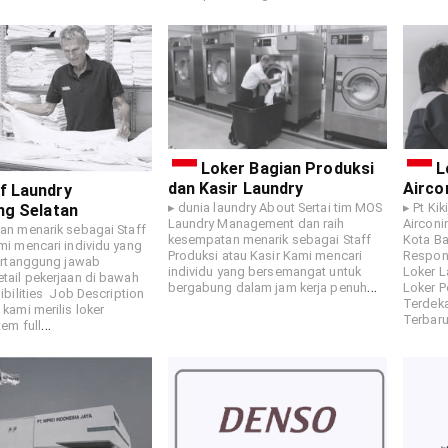
Loker Bagian Produksi
L
dan Kasir Laundry
Airco
f Laundry
▸ dunia laundry About Sertai tim MOS
▸ Pt Kik
ng Selatan
Laundry Management dan raih
Airconi
an menarik sebagai Staff
kesempatan menarik sebagai Staff
Kota B
i mencari individu yang
Produksi atau Kasir Kami mencari
Respons
bertanggung jawab
individu yang bersemangat untuk
Loker 
tail pekerjaan di bawah
…
bergabung dalam jam kerja penuh
Loker 
ibilities Job Description
Terdek
kami merilis loker
Terbar
…
em full