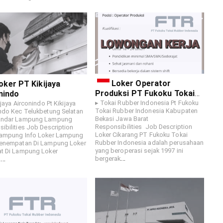
Loker Operator
oker PT Kikijaya
Produksi PT Fukoku Tokai
nindo
Rubber
▸ Tokai Rubber Indonesia Pt Fukoku
ijaya Airconindo Pt Kikijaya
Tokai Rubber Indonesia Kabupaten
ndo Kec Telukbetung Selatan
Bekasi Jawa Barat
andar Lampung Lampung
Responsibilities Job Description
ibilities Job Description
Loker Cikarang PT Fukoku Tokai
Lampung Info Loker Lampung
Rubber Indonesia adalah perusahaan
Penempatan Di Lampung Loker
yang beroperasi sejak 1997 ini
at Di Lampung Loker
…
…
bergerak
u