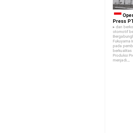
Oper
Press P
▸ dan berko
otomotif b
Bergabungl
Fukuyama I
pada pembu
berkualitas
Produksi P
…
menjadi