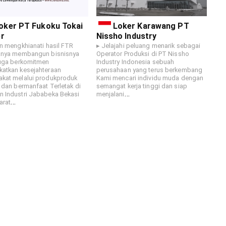
oker PT Fukoku Tokai
Loker Karawang PT
r
Nissho Industry
an mengkhianati hasil FTR
▸ Jelajahi peluang menarik sebagai
hanya membangun bisnisnya
Operator Produksi di PT Nissho
juga berkomitmen
Industry Indonesia sebuah
atkan kesejahteraan
perusahaan yang terus berkembang
kat melalui produkproduk
Kami mencari individu muda dengan
f dan bermanfaat Terletak di
semangat kerja tinggi dan siap
…
 Industri Jababeka Bekasi
menjalani
…
arat