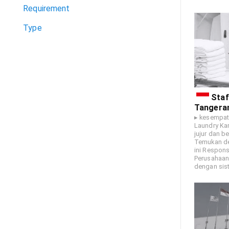
Requirement
Type
Staf
Tangera
▸ kesempat
Laundry Kam
jujur dan 
Temukan de
ini Respons
Perusahaan 
dengan sist