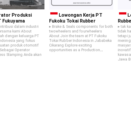
ator Produksi
Lowongan Kerja PT
L
T Fukuyama
Fukoku Tokai Rubber
Rubbe
ntribusi dalam industri
▸ Brake & Seals components for both
▸ tak k
ersama kami About
twowheelers and fourwheelers
tidak 
ah dengan keluarga PT
About Join the team at PT Fukoku
tetapi 
ndonesia yang fokus
Tokai Rubber Indonesia in Jababeka
meningk
atan produk otomotif
Cikarang Explore exciting
masyara
…
 Sebagai Operator
opportunities as a Production
inovati
ress Stamping Anda akan
kawasan
Jawa B