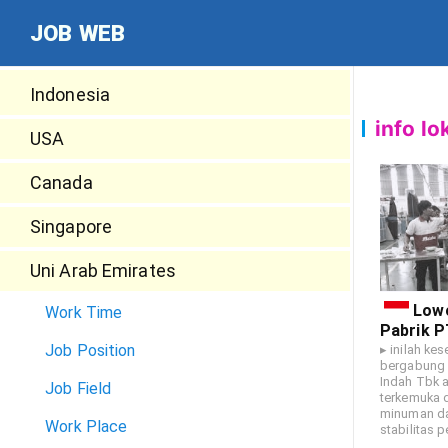
JOB WEB
Indonesia
info lo
USA
Canada
Singapore
Uni Arab Emirates
Low
Work Time
Pabrik P
Job Position
Proboli
▸ inilah ke
bergabung 
Indah Tbk 
Job Field
terkemuka d
minuman d
Work Place
stabilitas 